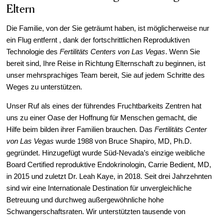
Eltern
IVF-Kosten
Die Familie, von der Sie geträumt haben, ist möglicherweise nur
Patient Portal
ein Flug entfernt , dank der fortschrittlichen Reproduktiven
Events & Webinars
Technologie des
Fertil
itäts Centers von Las Vegas
. Wenn Sie
Out of Town Patients
bereit sind, Ihre Reise in Richtung Elternschaft zu beginnen, ist
unser mehrsprachiges Team bereit, Sie auf jedem Schritte des
Leihmutterschaft in Las Vegas
Weges zu unterstützen.
Unser Ruf als eines der führendes Fruchtbarkeits Zentren hat
uns zu einer Oase der Hoffnung für Menschen gemacht, die
Hilfe beim bilden ihrer Familien brauchen. Das
Fertilitäts Center
von Las Vegas
wurde 1988 von Bruce Shapiro, MD, Ph.D.
gegründet. Hinzugefügt wurde Süd-Nevada’s einzige weibliche
Board Certified reproduktive Endokrinologin, Carrie Bedient, MD,
in 2015 und zuletzt Dr. Leah Kaye, in 2018. Seit drei Jahrzehnten
sind wir eine Internationale Destination für unvergleichliche
Betreuung und durchweg außergewöhnliche hohe
Schwangerschaftsraten. Wir unterstützten tausende von