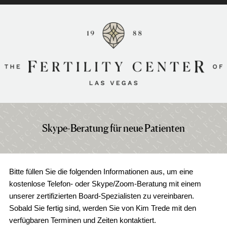
Das medizinische Verfahren für
Leihmutterschaft
Das medizinische Verfahren für
Leihmütter und Eltern
Der Rechtliche Prozess der
Leihmutterschaft
Elternschaft durch Leihmutterschaft
Nach der Geburt
Skype-Beratung für neue Patienten
IVF mit einem Eizellspender und einer
Leihmutter
Bitte füllen Sie die folgenden Informationen aus, um eine
Über FCLV
kostenlose Telefon- oder Skype/Zoom-Beratung mit einem
Patient Portal
unserer zertifizierten Board-Spezialisten zu vereinbaren.
Free Fertility Seminars
Sobald Sie fertig sind, werden Sie von Kim Trede mit den
verfügbaren Terminen und Zeiten kontaktiert.
Free Fertility Seminars