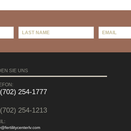
Last
Email
*
Name
DEN SIE UNS
EFON:
 (702) 254-1777
:
 (702) 254-1213
IL:
y@fertilitycenterlv.com