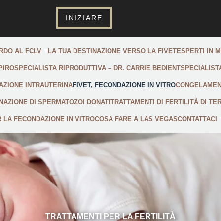
INIZIARE
RDO AL FCLV
LA TUA DESTINAZIONE VERSO LA FIVET
ESPERTI IN 
PIRO
SPECIALISTA RIPRODUTTIVA – DR. CARRIE BEDIENT
SPECIALIST
NAZIONE INTRAUTERINA
FIVET, FECONDAZIONE IN VITRO
CONGELAMENT
NAZIONE DI SPERMATOZOI DONATI
TRATTAMENTI DI FERTILITÀ DI TE
 LA FECONDAZIONE IN VITRO
COSA FARE A LAS VEGAS
CONTATTACI
TRATTAMENTI PER LA FERTILITÀ