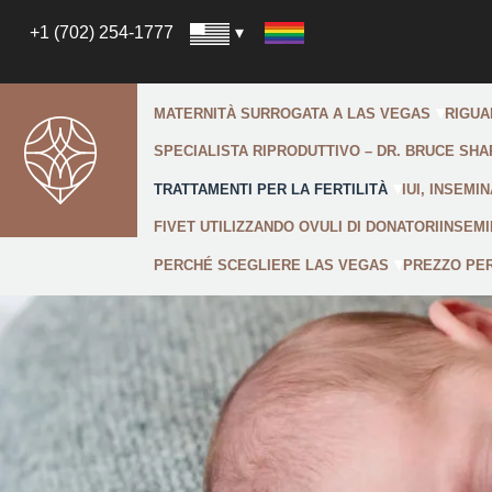
+1 (702) 254-1777
MATERNITÀ SURROGATA A LAS VEGAS
RIGUA
SPECIALISTA RIPRODUTTIVO – DR. BRUCE SHA
TRATTAMENTI PER LA FERTILITÀ
IUI, INSEMI
FIVET UTILIZZANDO OVULI DI DONATORI
INSEMI
PERCHÉ SCEGLIERE LAS VEGAS
PREZZO PER