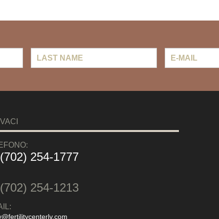
Last
E-
Name
mail
*
VACI
EFONO:
 (702) 254-1777
:
 (702) 254-1213
IL:
y@fertilitycenterlv.com