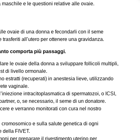
à maschile e le questioni relative alle ovaie.
alle ovaie di una donna e fecondarli con il seme
rasferiti all’utero per ottenere una gravidanza.
quanto comporta più passaggi.
lare le ovaie della donna a sviluppare follicoli multipli,
st di livello ormonale.
o estratti (recuperati) in anestesia lieve, utilizzando
rete vaginale.
l’iniezione intracitoplasmatica di spermatozoi, o ICSI,
partner, o, se necessario, il seme di un donatore.
cere e verranno monitorati con cura nel nostro
io cromosomico e sulla salute genetica di ogni
e della FIVET.
ni per preparare il rivestimento uterino per