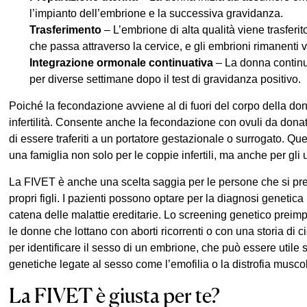
l’impianto dell’embrione e la successiva gravidanza.
Trasferimento
– L’embrione di alta qualità viene trasferit
che passa attraverso la cervice, e gli embrioni rimanenti 
Integrazione ormonale continuativa
– La donna continu
per diverse settimane dopo il test di gravidanza positivo.
Poiché la fecondazione avviene al di fuori del corpo della d
infertilità. Consente anche la fecondazione con ovuli da dona
di essere traferiti a un portatore gestazionale o surrogato. 
una famiglia non solo per le coppie infertili, ma anche per g
La FIVET è anche una scelta saggia per le persone che si pre
propri figli. I pazienti possono optare per la diagnosi geneti
catena delle malattie ereditarie. Lo screening genetico prei
le donne che lottano con aborti ricorrenti o con una storia di c
per identificare il sesso di un embrione, che può essere utile s
genetiche legate al sesso come l’emofilia o la distrofia mus
La FIVET è giusta per te?