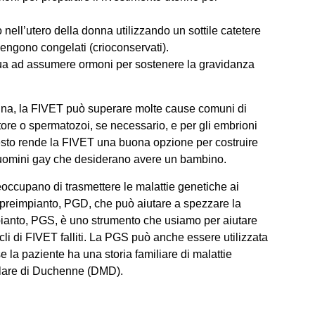
o nell’utero della donna utilizzando un sottile catetere
vengono congelati (crioconservati).
a ad assumere ormoni per sostenere la gravidanza
onna, la FIVET può superare molte cause comuni di
tore o spermatozoi, se necessario, e per gli embrioni
Questo rende la FIVET una buona opzione per costruire
li uomini gay che desiderano avere un bambino.
occupano di trasmettere le malattie genetiche ai
ca preimpianto, PGD, che può aiutare a spezzare la
mpianto, PGS, è uno strumento che usiamo per aiutare
icli di FIVET falliti. La PGS può anche essere utilizzata
e la paziente ha una storia familiare di malattie
colare di Duchenne (DMD).