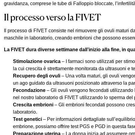
gravidanza, comprese le tube di Falloppio bloccate, l’infertilit
Il processo verso la FIVET
Il processo di FIVET consiste nel rimuovere gli ovuli maturi d
maschile in laboratorio, creando embrioni che possono essere t
La FIVET dura diverse settimane dall’inizio alla fine, in 
Stimolazione ovarica
– I farmaci sono utilizzati per stimo
la cui crescita è strettamente monitorata da ultrasuoni e te
Recupero degli ovuli
– Una volta maturi, gli ovuli vengon
un ago guidato da ultrasuoni posizionato attraverso la pa
Fecondazione
– Gli ovuli vengono fecondati utilizzando 
nel nostro laboratorio di FIVET utilizzando lo sperma del 
Crescita embrioni
– Gli embrioni fecondati possono cres
laboratorio.
Test genetici
– Per informazioni dettagliate sull’equilibr
embrione, possiamo offrire test PGS e PGD in questa fas
Preparazione uterina
– La donna inizia ad assumere ormo