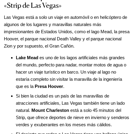
«Strip de Las Vegas»
Subrogación
Las Vegas está a solo un viaje en automóvil o en helicóptero de
El Proceso Medico para Gestantes
algunos de los lugares y maravillas naturales más
Subrogadas
impresionantes de Estados Unidos, como el lago Mead, la presa
Contáctenos
Hoover, el parque nacional Death Valley y el parque nacional
Zion y por supuesto, el Gran Cañón.
Consulta para Paciente Nuevo a
través del Internet
Lake Mead
es uno de los lagos artificiales más grandes
del mundo, perfecto para nadar, montar motos de agua o
hacer un viaje turístico en barco. Un viaje al lago no
estaría completo sin visitar la maravilla de la ingeniería
que es la
Presa Hoover
.
Si bien la ciudad es un país de las maravillas de
atracciones artificiales, Las Vegas también tiene un lado
natural.
Mount Charleston
está a solo 45 minutos del
Strip, que ofrece deportes de nieve en invierno y senderos
verdes y exuberantes en los meses más cálidos.