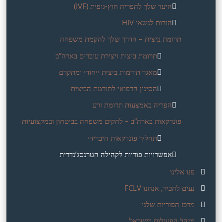
היעד שלך להפריה חוץ-גופית (IVF)
הורות לנשאי HIV
תרומת ביצית – הדרך שלך להקמת משפחה
תרומת ביצית ויצירת עוברים בארה”ב
מאגר תורמות ביצית ייחודי ומתקדם
הסינון הרפואי לתורמת הביצית
הפריה באמצעות תרומת זרע
פונדקאות בארה”ב – להקים משפחה בביטחון ובמקצועיות
תהליך פונדקאות היברידי
אפשרויות פוריות לקהילה הטרנסג’נדרית
פנו אלינו
נעים להכיר, אנחנו FCLV
מרכז הפוריות שלנו
מנהל הפעילות בישראל