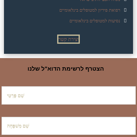
רפואת פיריון למטופלים בינלאומיים
נסיעות למטופלים בינלאומיים
יצירת קשר
הצטרף לרשימת הדוא"ל שלנו
שֵׁם
פְּרַטִי
שֵׁם
מִשׁפָּחָה