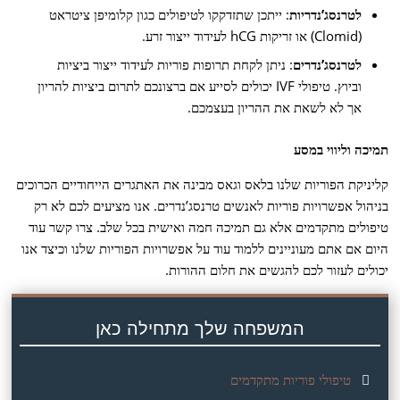
לטרנסג’נדריות
: ייתכן שתזדקקו לטיפולים כגון קלומיפן ציטראט
(Clomid) או זריקות hCG לעידוד ייצור זרע.
לטרנסג’נדרים
: ניתן לקחת תרופות פוריות לעידוד ייצור ביציות
וביוץ. טיפולי IVF יכולים לסייע אם ברצונכם לתרום ביציות להריון
אך לא לשאת את ההריון בעצמכם.
תמיכה וליווי במסע
קליניקת הפוריות שלנו בלאס וגאס מבינה את האתגרים הייחודיים הכרוכים
בניהול אפשרויות פוריות לאנשים טרנסג’נדרים. אנו מציעים לכם לא רק
טיפולים מתקדמים אלא גם תמיכה חמה ואישית בכל שלב. צרו קשר עוד
היום אם אתם מעוניינים ללמוד עוד על אפשרויות הפוריות שלנו וכיצד אנו
יכולים לעזור לכם להגשים את חלום ההורות.
המשפחה שלך מתחילה כאן
טיפולי פוריות מתקדמים