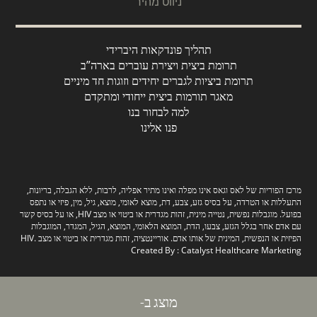
ניווט מהיר
תהליך פונדקאות היברידי
תרומת ביצית ויצירת עוברים בארה”ב
תרומת ביציות לגברים יחידים וזוגות חד מיניים
מאגר תורמות ביצית ייחודי ומתקדם
למה לבחור בנו
פנו אלינו
מרכז הפוריות של לאס וגאס אינו מפלה ואינו מתיר אפליה, לרבות, ללא הגבלה, בריונות,
התעללות או הטרדה, על בסיס גזע, צבע, דת, מוצא לאומי, מוצא, גיל, מין, פיזי או נתפס
בפועל. מוגבלות נפשית, נטייה מינית, זהות מגדרית או ביטוי או מצב HIV, או על בסיס קשר
עם אדם אחר בגלל הגזע, צבעו, הדת, המוצא הלאומי, המוצא, הגיל, המגדר, המוגבלות
הפיזית או הנפשית, המינית של אותו אדם. אוריינטציה, זהות מגדרית או ביטוי או מצב HIV.
Created By :
Catalyst Healthcare Marketing
מוצג ב-