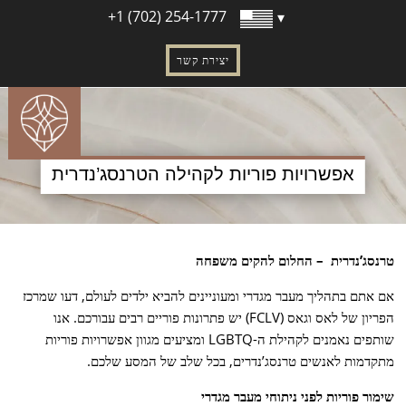
מה לעשות בלאס וגאס: חוויות שלא כדאי לפספס
+1 (702) 254-1777
תרומת ביצית ויצירת עוברים בארה”ב
טיפולי פוריות מתקדמים
יצירת קשר
הפריה חוץ-גופית – גישה מתקדמת להגשמת חלום
ההורות
תהליכי תרומת ביציות, זרע ופונדקאות
אפשרויות פוריות לקהילה הטרנסג’נדרית
תרומת ביצית – הדרך שלך להקמת משפחה
הפריה באמצעות תרומת זרע
פונדקאות בארה”ב – להקים משפחה בביטחון
טרנסג’נדרית – החלום להקים משפחה
ובמקצועיות
אם אתם בתהליך מעבר מגדרי ומעוניינים להביא ילדים לעולם, דעו שמרכז
הפריה חוץ גופית עם תרומת ביצית ופונדקאית
הפריון של לאס וגאס (FCLV) יש פתרונות פוריים רבים עבורכם. אנו
אפשרויות פוריות לקהילה הטרנסג’נדרית
שותפים נאמנים לקהילת ה-LGBTQ ומציעים מגוון אפשרויות פוריות
תרומת ביציות לגברים יחידים וזוגות חד מיניים
מתקדמות לאנשים טרנסג’נדרים, בכל שלב של המסע שלכם.
תהליך פונדקאות היברידי
שימור פוריות לפני ניתוחי מעבר מגדרי