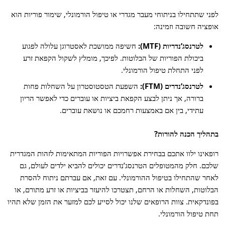
רפואת פיריון למטופלים בינלאומיים
לפני שתתחילו בניתוחי מעבר מגדרי או טיפול הורמונלי, שימור פוריות הוא
נסיעות למטופלים בינלאומיים
אופציה חשובה וזמינה:
לטרנסג’נדריות (MTF):
חשיפה ממושכת לאסטרוגן עלולה לפגוע
ביכולת הפוריות של הבלוטות. לפיכך, מומלץ לשקול הקפאת זרע
לפני התחלת טיפול הורמונלי.
לטרנסג’נדרים (
FTM
):
השפעת הטסטוסטרון על השחלות פחות
ברורה, אך ניתן לבצע הקפאת ביציות או עוברים כדי לאפשר הריון
עתידי, בין אם באמצעות רחמכם או נושאת עוברים.
בתהליך הכנה להורות?
רופאינו ילוו אתכם בבחירת אפשרויות הפוריות המתאימות לזהות המגדרית
שלכם. חלק מהמטופלים הטרנסג’נדרים יכולים להביא ילדים לעולם, גם
לאחר שהתחילו בטיפול ההורמונלי. עם זאת, אם עברתם ניתוח להסרת
הבלוטות, השחלות או הרחם, תצטרכו להיעזר בביציות או זרע מתורם, או
בפונדקאית. צוות הרופאים שלנו יכול לסייע לכם למזער את הזמן שלא תהיו
תחת טיפול הורמונלי.