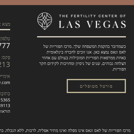
מצא א
טֵלֵפוֹן:
777
כשמדובר בהקמת המשפחה שלך, מרכז הפוריות של
לאס וגאס נמצא כאן. אנו זוכים להכרה בינלאומית
פַקס:
כאחת ממרפאות הפוריות המובילות בעולם עם אחוזי
213
הצלחה גבוהים, שנים של ניסיון ומחויבות לקידום חקר
הפוריות.
אימייל
lv.com
פורטל מטופלים
כְּתוֹבֶ
5365 S. Durango Dr.
89113
הוראות
מרכז הפוריות של לאס וגאס אינו מפלה ואינו מתיר אפליה, לרבות, ללא הגבלה, בריונ