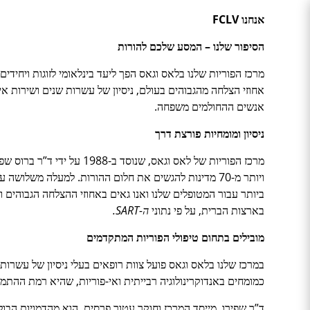
אנחנו
FCLV
הסיפור שלנו – המסע שלכם להורות
מרכז הפוריות שלנו בלאס וגאס הפך ליעד בינלאומי לזוגות ויחי
אחוזי הצלחה מהגבוהים בעולם, ניסיון של עשרות שנים ושירות איש
אנשים ההחולמים משפחה.
ניסיון ומומחיות פורצת דרך
ויותר מ-70 מדינות להגשים את חלום ההורות. למעלה משל
ביותר עבור המטופלים שלנו ואנו גאים באחוזי ההצלחה הגבוהים ו
בארצות הברית, על פי נתוני
ה-
SART
.
מובילים בתחום טיפולי הפוריות המתקדמים
במרכז שלנו בלאס וגאס פועל צוות רופאים בעלי ניסיון של עשרו
כמומחים באנדוקרינולוגיה רבייתית ואי-פוריות, שהיא רמת ההתמ
ד”ר שפירו, מייסד המרכז וחוקר עטור פרסים, הוא מהדמויות הבו