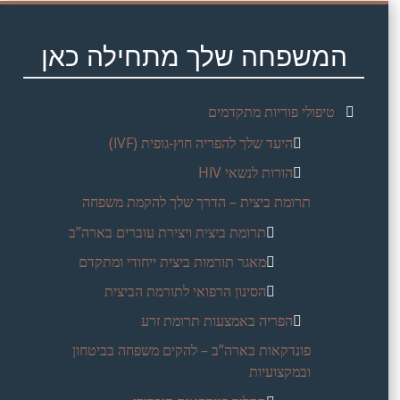
המשפחה שלך מתחילה כאן
טיפולי פוריות מתקדמים
היעד שלך להפריה חוץ-גופית (IVF)
הורות לנשאי HIV
תרומת ביצית – הדרך שלך להקמת משפחה
תרומת ביצית ויצירת עוברים בארה”ב
מאגר תורמות ביצית ייחודי ומתקדם
הסינון הרפואי לתורמת הביצית
הפריה באמצעות תרומת זרע
פונדקאות בארה”ב – להקים משפחה בביטחון
ובמקצועיות