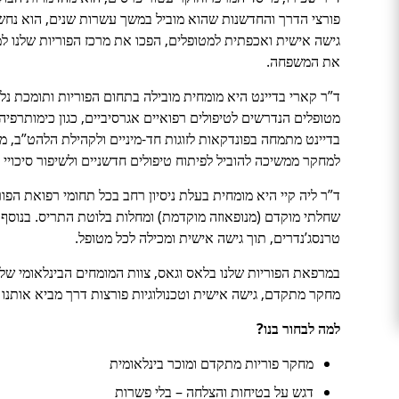
פורצי הדרך והחדשנות שהוא מוביל במשך עשרות שנים, הוא נחשב ל
גישה אישית ואכפתית למטופלים, הפכו את מרכז הפוריות שלנו 
את המשפחה.
ד”ר קארי בדיינט היא מומחית מובילה בתחום הפוריות ותומכת נל
מטופלים הנדרשים לטיפולים רפואיים אגרסיביים, כגון כימותרפיה
בדיינט מתמחה בפונדקאות לזוגות חד-מיניים ולקהילת הלהט”ב, מ
למחקר ממשיכה להוביל לפיתוח טיפולים חדשניים ולשיפור סיכויי
ד”ר ליה קיי היא מומחית בעלת ניסיון רחב בכל תחומי רפואת הפ
שחלתי מוקדם (מנופאוזה מוקדמת) ומחלות בלוטת התריס. בנוסף,
טרנסג’נדרים, תוך גישה אישית ומכילה לכל מטופל.
במרפאת הפוריות שלנו בלאס וגאס, צוות המומחים הבינלאומי שלנ
מחקר מתקדם, גישה אישית וטכנולוגיות פורצות דרך מביא אותנו 
למה לבחור בנו
?
מחקר פוריות מתקדם ומוכר בינלאומית
דגש על בטיחות והצלחה – בלי פשרות