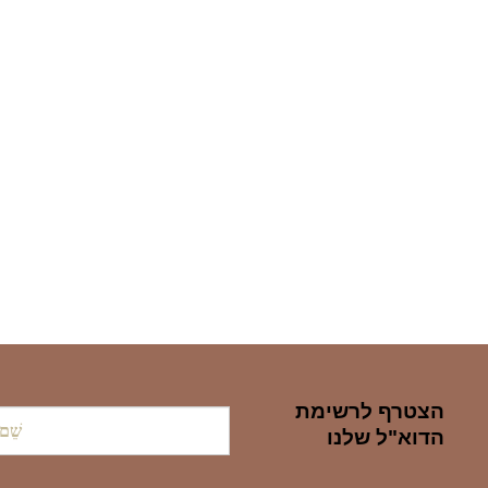
הצטרף לרשימת
שֵׁם
הדוא"ל שלנו
פְּרַטִי