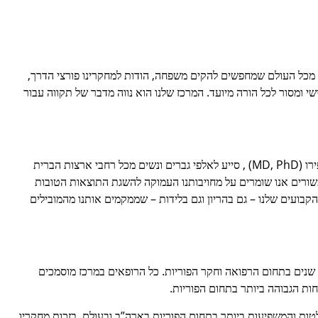
דים מכל העולם שמחפשים להקים משפחה, הודות למחקרינו פורצי הדרך,
י ומסור לכל הורה מיועד. המרכז שלנו הוא נווה מדבר של תקווה עבור
מרכז הפוריות של לאס וגאס, שנוסד ב-1988 על ידי ד”ר ברוס שפירו (MD, PhD) , סייע לאלפי גברים ונשים מכל רחבי ארצות הברית
ושה עשורים אנו שומרים על מחויבותנו העמוקה להשגת התוצאות הטובות
הקבועים שלנו – גם בהריון וגם בלידות – שממקמים אותנו מהמובילים
ת שנים בתחום הרפואה וחקר הפוריות. כל הרופאים במרכז מוסמכים
חות הגבוהה ביותר בתחום הפוריות.
לטות והמשפיעות ביותר בתחום הפוריות בארה”ב ובעולם. בזכות מחקריו