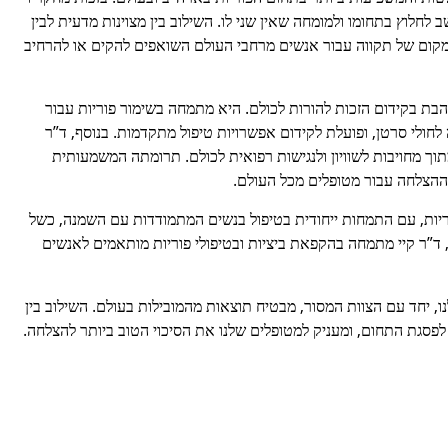
חלוץ בתחומו ולמומחה שאין שני לו. השילוב בין מצוינות מדעית לבין
למקום של תקווה עבור אנשים מרחבי העולם השואפים להקים או להרחיב
הבת בקידום הזכות להורות לכולם. היא מתמחה בשימור פוריות עבור
 לחולי סרטן, ופועלת לקידום אפשרויות טיפול מתקדמות. בנוסף, ד”ר
תוך מחויבות לשוויון ולנגישות רפואית לכולם. תרומתה המשמעותית
 ההצלחה עבור מטופלים מכל העולם.
וריות, עם התמחות ייחודית בטיפול בנשים המתמודדות עם השמנה, כשל
 ד”ר קיי מתמחה בהקפאת ביציות ובטיפולי פוריות מותאמים לאנשים
ו, יחד עם הצוות המסור, מבטיח תוצאות מהמובילות בעולם. השילוב בין
לפסגת התחום, ומעניק למטופלים שלנו את הסיכוי הטוב ביותר להצלחה.